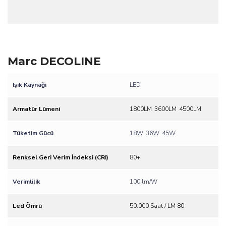
Marc DECOLINE
Işık Kaynağı
LED
Armatür Lümeni
1800LM
3600LM
4500LM
Tüketim Gücü
18W
36W
45W
Renksel Geri Verim İndeksi (CRI)
80+
Verimlilik
100 lm/W
Led Ömrü
50.000 Saat / LM 80