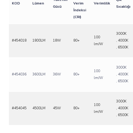
KOD
Lümen
Verim
Verimlilik
Gücü
Sıcaklığı
İndeksi
(CRI)
3000K
100
#454018
1800LM
18W
80+
, 4000K
lm/W
, 6500K
3000K
100
#454036
3600LM
36W
80+
, 4000K
lm/W
, 6500K
3000K
100
#454045
4500LM
45W
80+
, 4000K
lm/W
, 6500K