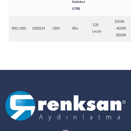
İndeksi
(CRI)
3000K
100
#911060
1800LM
18W
80+
, 4000K
lm/W
, 6500K