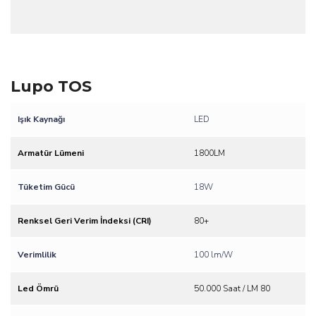
Lupo TOS
Işık Kaynağı
LED
Armatür Lümeni
1800LM
Tüketim Gücü
18W
Renksel Geri Verim İndeksi (CRI)
80+
Verimlilik
100 lm/W
Led Ömrü
50.000 Saat / LM 80