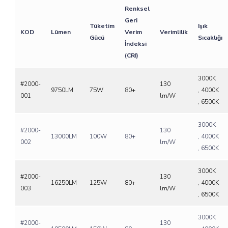
Renksel
Geri
Tüketim
Işık
KOD
Lümen
Verim
Verimlilik
Gücü
Sıcaklığı
İndeksi
(CRI)
3000K
#2000-
130
9750LM
75W
80+
, 4000K
001
lm/W
, 6500K
3000K
#2000-
130
13000LM
100W
80+
, 4000K
002
lm/W
, 6500K
3000K
#2000-
130
16250LM
125W
80+
, 4000K
003
lm/W
, 6500K
3000K
#2000-
130