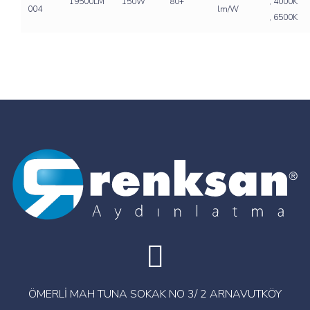
19500LM
150W
80+
, 4000K
004
lm/W
, 6500K
ÖMERLİ MAH TUNA SOKAK NO 3/ 2 ARNAVUTKÖY