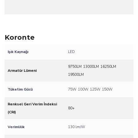
Koronte
Işık Kaynağı
LED
9750LM
13000LM
16250LM
Armatür Lümeni
19500LM
Tüketim Gücü
75W
100W
125W
150W
Renksel Geri Verim İndeksi
80+
(CRI)
Verimlilik
130 lm/W