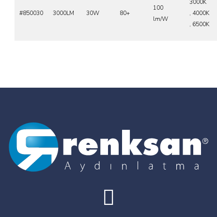
3000K
100
#850030
3000LM
30W
80+
, 4000K
lm/W
, 6500K