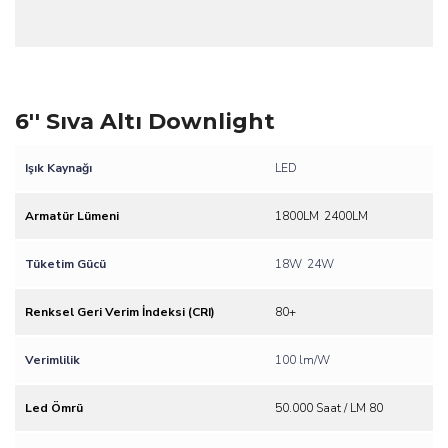
6'' Sıva Altı Downlight
Işık Kaynağı
LED
Armatür Lümeni
1800LM
2400LM
Tüketim Gücü
18W
24W
Renksel Geri Verim İndeksi (CRI)
80+
Verimlilik
100 lm/W
Led Ömrü
50.000 Saat / LM 80