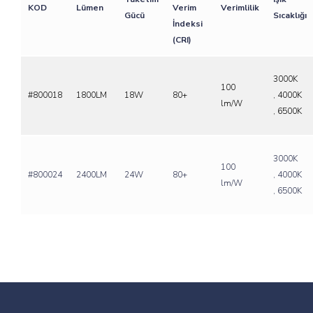
KOD
Lümen
Verim
Verimlilik
Gücü
Sıcaklığı
İndeksi
(CRI)
3000K
100
#800018
1800LM
18W
80+
, 4000K
lm/W
, 6500K
3000K
100
#800024
2400LM
24W
80+
, 4000K
lm/W
, 6500K